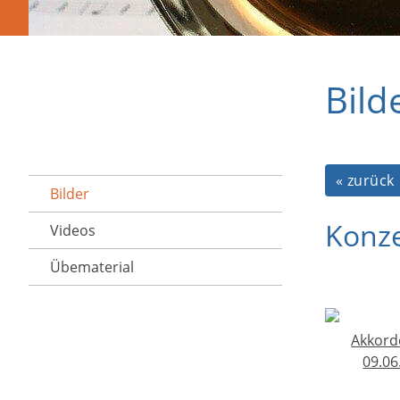
Bild
« zurück
Bilder
Konze
Videos
Übematerial