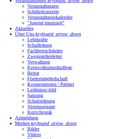
Veranstaltungen
keyboard_arrow_down
Veranstaltungen
Schülerkonzerte
Veranstaltungs­kalender
"Jugend musiziert"
Aktuelles
Über Uns
keyboard_arrow_down
Lehrkräfte
Schulleitung
Fachbereichsleiter
Zweigstellenleiter
Verwaltung
Kreisvolksmusikpflege
Beirat
Fördermitgliedschaft
Kooperationen / Partner
Leitlinien/-bild
Satzung
Schulordnung
Vereinsorgane
Kurzchronik
Anmeldung
Medien
keyboard_arrow_down
Bilder
Videos