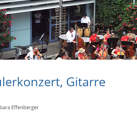
lerkonzert, Gitarre
rbara Effenberger