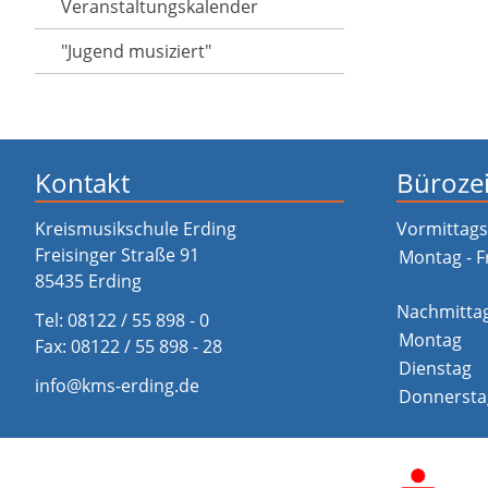
Veranstaltungs­kalender
"Jugend musiziert"
Kontakt
Büroze
Kreismusikschule Erding
Vormittags
Freisinger Straße 91
Montag - F
85435 Erding
Nachmitta
Tel:
08122 / 55 898 - 0
Montag
Fax: 08122 / 55 898 - 28
Dienstag
info@kms-erding.de
Donnersta