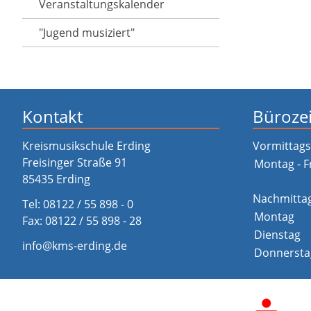
Veranstaltungs­kalender
"Jugend musiziert"
Kontakt
Büroze
Kreismusikschule Erding
Vormittags
Freisinger Straße 91
Montag - F
85435 Erding
Nachmitta
Tel:
08122 / 55 898 - 0
Montag
Fax: 08122 / 55 898 - 28
Dienstag
info@kms-erding.de
Donnersta