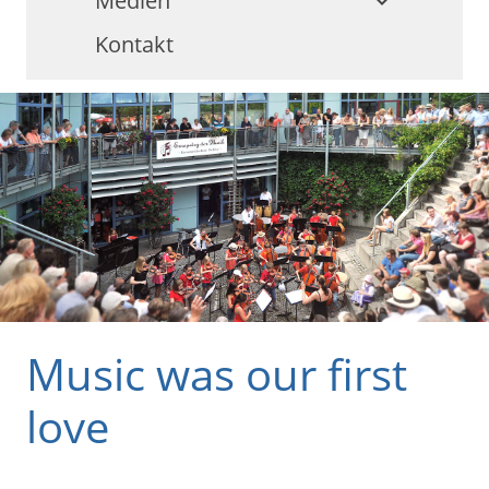
Medien
keyboard_arrow_down
Kontakt
Music was our first
love