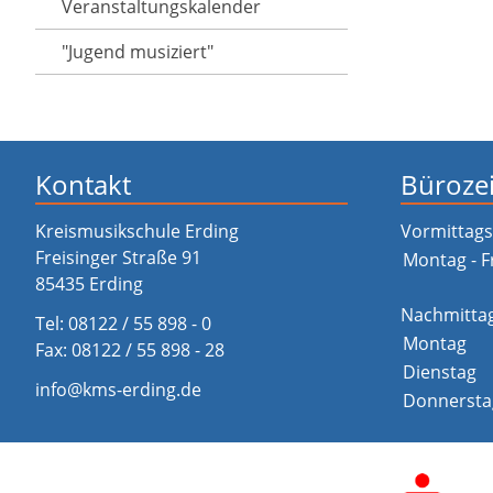
Veranstaltungs­kalender
"Jugend musiziert"
Kontakt
Büroze
Kreismusikschule Erding
Vormittags
Freisinger Straße 91
Montag - F
85435 Erding
Nachmitta
Tel:
08122 / 55 898 - 0
Montag
Fax: 08122 / 55 898 - 28
Dienstag
info@kms-erding.de
Donnersta