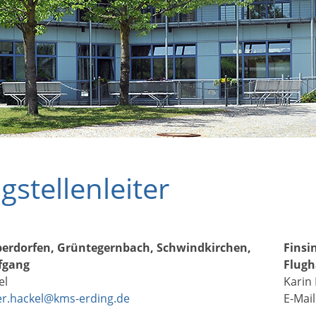
gstellen­leiter
berdorfen, Grüntegernbach, Schwindkirchen,
Finsi
fgang
Flugh
el
Karin
er.hackel@kms-erding.de
E-Mail