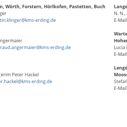
, Wörth, Forstern, Hörlkofen, Pastetten, Buch
Lange
nger
N. N.,
tin.klinger@kms-erding.de
E-Mail
Warte
Angermaier
Hohen
traud.angermaier@kms-erding.de
Lucia
E-Mail
Lengd
nterim Peter Hackel
Moos
er.hackel@kms-erding.de
Stefa
E-Mail