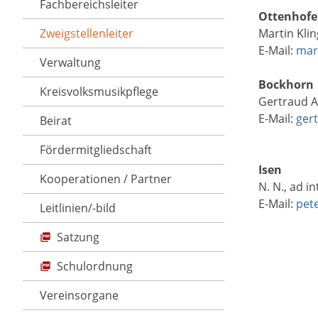
Fachbereichsleiter
Ottenhofen
Zweigstellenleiter
Martin Kli
E-Mail:
mar
Verwaltung
Bockhorn
Kreisvolksmusikpflege
Gertraud 
E-Mail:
ger
Beirat
Fördermitgliedschaft
Isen
Kooperationen / Partner
N. N., ad i
E-Mail:
pet
Leitlinien/-bild
Satzung
Schulordnung
Vereinsorgane