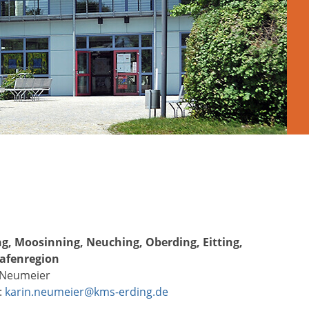
ng, Moosinning, Neuching, Oberding, Eitting,
afenregion
 Neumeier
:
karin.neumeier@kms-erding.de