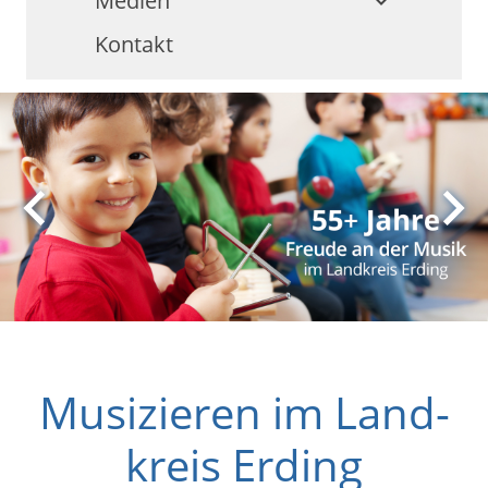
Medien
keyboard_arrow_down
Kontakt
keyboard_arrow_left
keyboard_arrow_right
Musizieren im Land­
kreis Erding