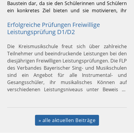
Baustein dar, da sie den Schülerinnen und Schülern
ein konkretes Ziel bieten und sie motivieren, ihr
Können weiterzuentwickeln.
Erfolgreiche Prüfungen Freiwillige
Leistungsprüfung D1/D2
Die Kreismusikschule freut sich über zahlreiche
Teilnehmer und beeindruckende Leistungen bei den
diesjährigen Freiwilligen Leistungsprüfungen. Die FLP
des Verbandes Bayerischer Sing- und Musikschulen
sind ein Angebot für alle Instrumental- und
Gesangsschüler, ihr musikalisches Können auf
verschiedenen Leistungsniveaus unter Beweis zu
stellen. Bereits im April begannen Sarah Kober,
stellvertretende Schulleiterin, und Johannes
Rothenaicher, Fachbereichsleiter der
Studienvorbereitenden Ausbildung, mit den
» alle aktuellen Beiträge
Theorievorbereitungskursen. Nach den
bestandenen Prüfungen absolvierten danach 39