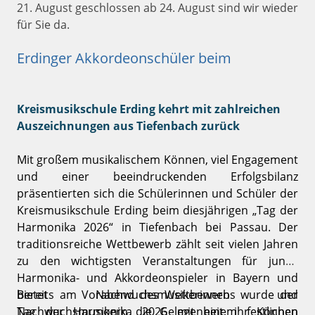
21. August geschlossen ab 24. August sind wir wieder
für Sie da.
Erdinger Akkordeonschüler beim
Kreismusikschule Erding kehrt mit zahlreichen
Auszeichnungen aus Tiefenbach zurück
Mit großem musikalischem Können, viel Engagement
und einer beeindruckenden Erfolgsbilanz
präsentierten sich die Schülerinnen und Schüler der
Kreismusikschule Erding beim diesjährigen „Tag der
Harmonika 2026“ in Tiefenbach bei Passau. Der
traditionsreiche Wettbewerb zählt seit vielen Jahren
zu den wichtigsten Veranstaltungen für junge
Harmonika- und Akkordeonspieler in Bayern und
bietet Nachwuchsmusikerinnen und
Bereits am Vorabend des Wettbewerbs wurde der
Nachwuchsmusikern die Gelegenheit, ihr Können
Tag der Harmonika 2026 mit einem festlichen