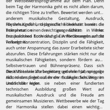
der Wettbewerbsprogramme auf dem Plan. Denn
beim Tag der Harmonika geht es nicht allein darum,
die richtigen Töne zu treffen. Bewertet werden unter
anderem musikalische Gestaltung, Ausdruck,
Rhythmusgefühl, technische Sicherheit sowie die
Für viele Kinder und Jugendliche bedeutet bereits die
Interpretation der ausgewählten Werke.
Teilnahme einen wichtigen Schritt in ihrer
Entsprechend hoch sind die Anforderungen an die
musikalischen Entwicklung. Ein Wettbewerbsauftritt
Teilnehmer.
verlangt Konzentration, Disziplin und die Fähigkeit,
auch unter Anspannung das zuvor Erarbeitete sicher
abzurufen. Diese Erfahrungen stärken nicht nur die
musikalischen Fähigkeiten, sondern fördern auch
Selbstvertrauen und Bühnenpräsenz. Dass sich
diese intensive Vorbereitung gelohnt hat, spiegelte
Die KMS-Lehrkräfte begleiten seit vielen Jahren junge
sich in den Ergebnissen der Erdinger Schülerinnen
Akkordeonspieler auf ihrem musikalischen Weg. Im
und Schüler wider.
Unterricht legen sie neben einer fundierten
technischen Ausbildung großen Wert auf
musikalischen Ausdruck und die Freude am
gemeinsamen Musizieren. Wettbewerbe wie der Tag
der Harmonika stellen dabei einen wichtigen